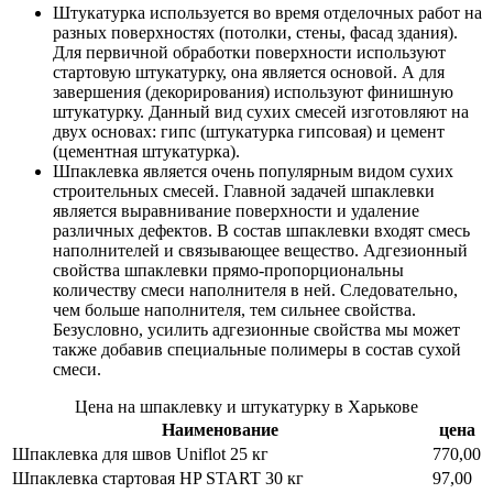
Штукатурка используется во время отделочных работ на
разных поверхностях (потолки, стены, фасад здания).
Для первичной обработки поверхности используют
стартовую штукатурку, она является основой. А для
завершения (декорирования) используют финишную
штукатурку. Данный вид сухих смесей изготовляют на
двух основах: гипс (штукатурка гипсовая) и цемент
(цементная штукатурка).
Шпаклевка является очень популярным видом сухих
строительных смесей. Главной задачей шпаклевки
является выравнивание поверхности и удаление
различных дефектов. В состав шпаклевки входят смесь
наполнителей и связывающее вещество. Адгезионный
свойства шпаклевки прямо-пропорциональны
количеству смеси наполнителя в ней. Следовательно,
чем больше наполнителя, тем сильнее свойства.
Безусловно, усилить адгезионные свойства мы может
также добавив специальные полимеры в состав сухой
смеси.
Цена на шпаклевку и штукатурку в Харькове
Наименование
цена
Шпаклевка для швов Uniflot 25 кг
770,00
Шпаклевка стартовая HP START 30 кг
97,00