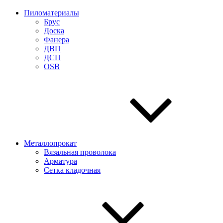
Пиломатериалы
Брус
Доска
Фанера
ДВП
ДСП
OSB
Металлопрокат
Вязальная проволока
Арматура
Сетка кладочная