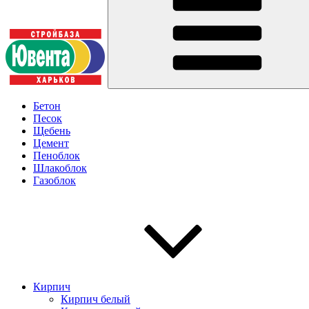
Бетон
Песок
Щебень
Цемент
Пеноблок
Шлакоблок
Газоблок
Кирпич
Кирпич белый