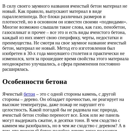
В силу своего заумного названия ячеистый бетон материал не
новый. Как правило, выпускают материал в виде
параллелепипеда. Все блоки различных размеров и
плотностей, но в основном он известен своими «подвидами».
Многие возможно слышали такие слова, как газо, пенобетон,
газосиликат и прочее – все это и есть виды ячеистого бетона,
каждый из них имеет свою специфику, черты, недостатки и
преимущества. Не смотря на свое заумное название ячеистый
бетон, материал не новый. Метод его изготовления был
изобретен в 30-х года минувшего столетия и практически не
изменился, хотя за прошедшее время свойства этого материала
неоднократно улучшались, а сфера применения постоянно
расширялась.
Особенности бетона
Ячеистый
бетон
– это с одной стороны камень, с другой
стороны – дерево. Он обладает прочностью, не реагирует на
высокие температуры, даже пожар не нарушит его
целостность. Какой погодой бы не радовала нас природа,
ячеистый бетон стойко перенесет все. Блок или же панель
могут выдержать сжатие, в десятки тонн. В чем сходство с
камнем мы разобрались, но в чем же сходство с деревом? А в
том, что ячеистый бетон подобно дереву легко поддается